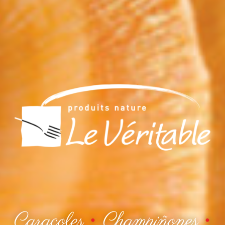
Caracoles
•
Champiñones
•